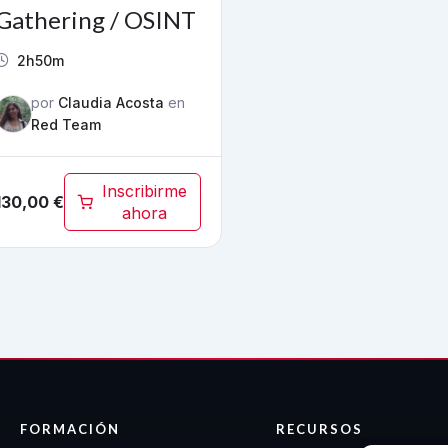
Gathering / OSINT
2h50m
por
Claudia Acosta
en
Red Team
Inscribirme
130,00
€
ahora
FORMACIÓN
RECURSOS