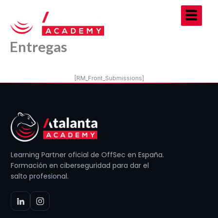
Ir
al
contenido
Entregas
[RM_Front_Submissions]
Learning Partner oficial de OffSec en España.
Formación en ciberseguridad para dar el
salto profesional.