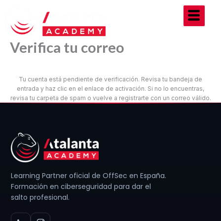
Ir
al
contenido
Verifica tu correo
Tu cuenta está pendiente de verificación. Revisa tu bandeja de
entrada y haz clic en el enlace de activación. Si no lo encuentras,
revisa tu carpeta de spam o vuelve a registrarte con un correo válido.
Learning Partner oficial de OffSec en España.
Formación en ciberseguridad para dar el
salto profesional.