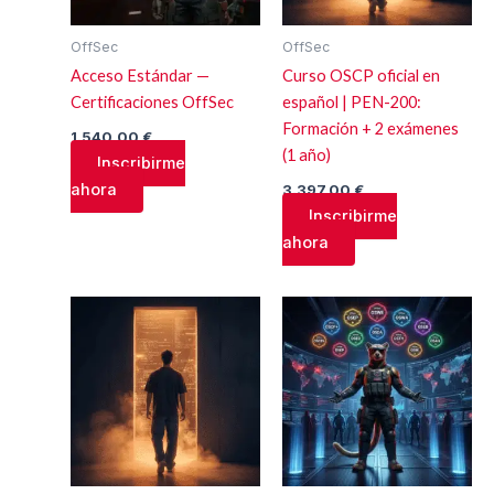
OffSec
OffSec
Acceso Estándar —
Curso OSCP oficial en
Certificaciones OffSec
español | PEN-200:
Formación + 2 exámenes
1.540,00
€
(1 año)
Inscribirme
ahora
3.397,00
€
Inscribirme
ahora