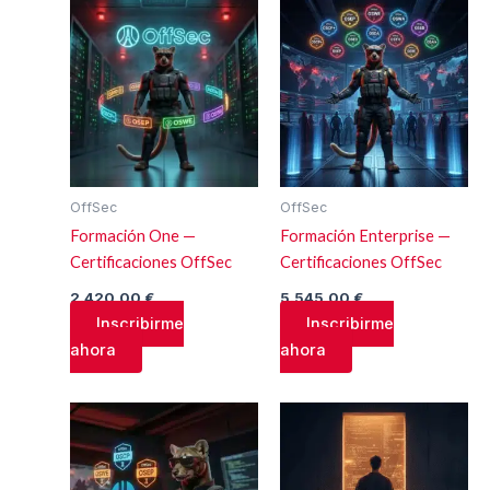
OffSec
OffSec
Formación One —
Formación Enterprise —
Certificaciones OffSec
Certificaciones OffSec
2.420,00
€
5.545,00
€
Inscribirme
Inscribirme
ahora
ahora