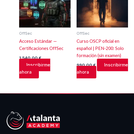
OffSec
OffSec
Acceso Estándar —
Curso OSCP oficial en
Certificaciones OffSec
español | PEN-200: Solo
formación (sin examen)
1.540,00
€
Inscribirme
Inscribirme
990,00
€
ahora
ahora