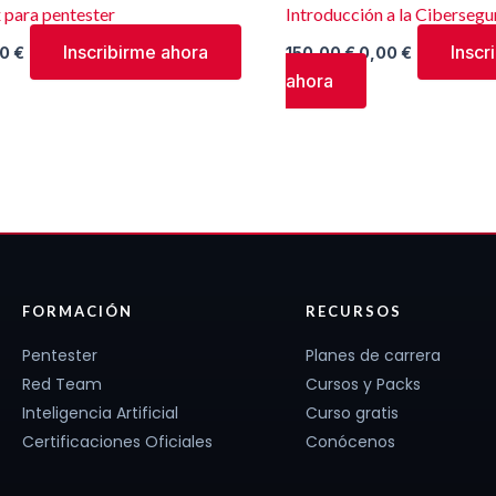
 para pentester
Introducción a la Cibersegu
Inscribirme ahora
Inscr
00
€
150,00
€
0,00
€
ahora
FORMACIÓN
RECURSOS
Pentester
Planes de carrera
Red Team
Cursos y Packs
Inteligencia Artificial
Curso gratis
Certificaciones Oficiales
Conócenos