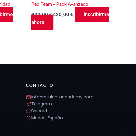
ridad
Red Team – Pack Avanzado
ibirme
Inscribirme
600,00
€
420,00
€
ahora
CONTACTO
info@atalantaacademy.com
Telegram
Discord
Madrid, España