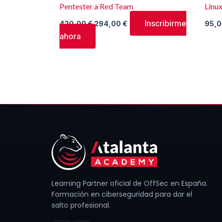
Pentester a Red Team
Linux
Inscribirme
420,00
€
294,00
€
95,
ahora
Learning Partner oficial de OffSec en España.
Formación en ciberseguridad para dar el
salto profesional.