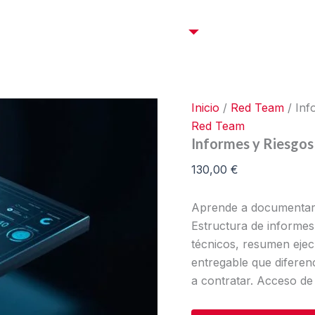
Informes
y
Certificaciones OffSec
Cursos
Empresas
C
Riesgos
cantidad
Inicio
/
Red Team
/ Inf
Red Team
Informes y Riesgos
130,00
€
Aprende a documentar 
Estructura de informes
técnicos, resumen ejecu
entregable que diferen
a contratar. Acceso de 