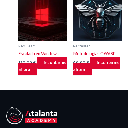
Red Team
Pentester
Escalada en Windows
Metodologías OWASP
Inscribirme
Inscribirme
130,00
€
90,00
€
ahora
ahora