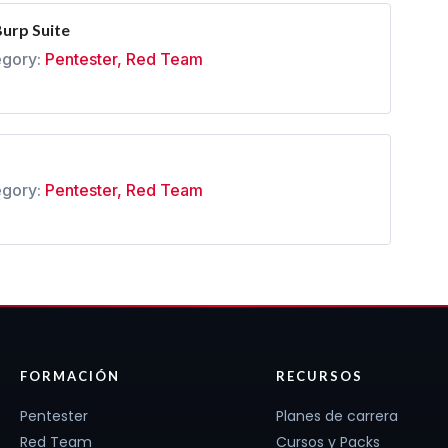
urp Suite
gory:
Pentester
,
Red Team
gory:
Pentester
,
Red Team
FORMACIÓN
RECURSOS
Pentester
Planes de carrera
Red Team
Cursos y Packs