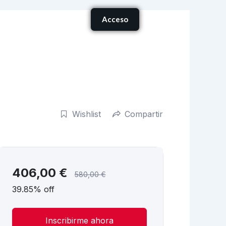
Carrito
Acceso
onócenos
Wishlist
Compartir
406,00
€
580,00
€
39.85% off
Inscribirme ahora