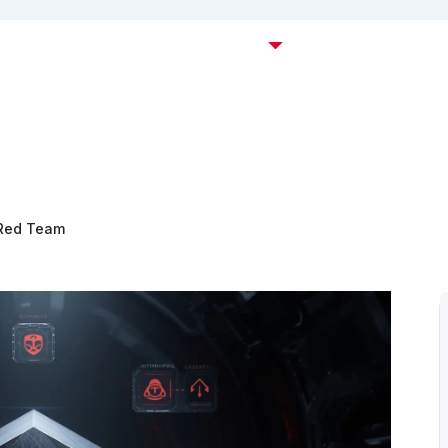
Certificaciones OffSec
Cursos
Empresas
C
Red Team