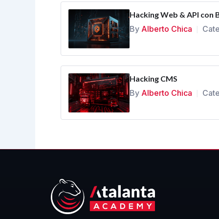
Hacking Web & API con B
By
Alberto Chica
Cate
|
Hacking CMS
By
Alberto Chica
Cate
|