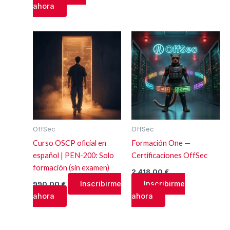
ahora
OffSec
OffSec
Curso OSCP oficial en
Formación One —
español | PEN-200: Solo
Certificaciones OffSec
formación (sin examen)
2.418,00
€
Inscribirme
Inscribirme
990,00
€
ahora
ahora