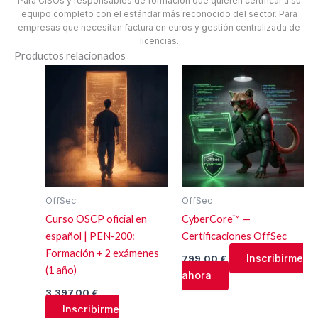
Para CISOs y responsables de formación que quieren certificar a su
equipo completo con el estándar más reconocido del sector. Para
empresas que necesitan factura en euros y gestión centralizada de
licencias.
Productos relacionados
OffSec
OffSec
Curso OSCP oficial en
CyberCore™ —
español | PEN-200:
Certificaciones OffSec
Formación + 2 exámenes
Inscribirme
799,00
€
(1 año)
ahora
3.397,00
€
Inscribirme