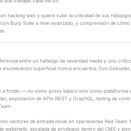
a que trabajas cada vector.
 en hacking web y quiere subir la criticidad de sus hallaz
es con Burp Suite a nivel avanzado, y comprensión de cóm
as.
erencia entre un hallazgo de severidad media y uno crítico
na enumeración superficial nunca encuentra. Con Gobuster
 a fondo — no como proxy básico sino como plataforma com
er, explotación de APIs REST y GraphQL, testing de contro
Team.
o vectores de entrada inicial en operaciones Red Team.
e webshells, escalada de privilegios dentro del CMS y pivo