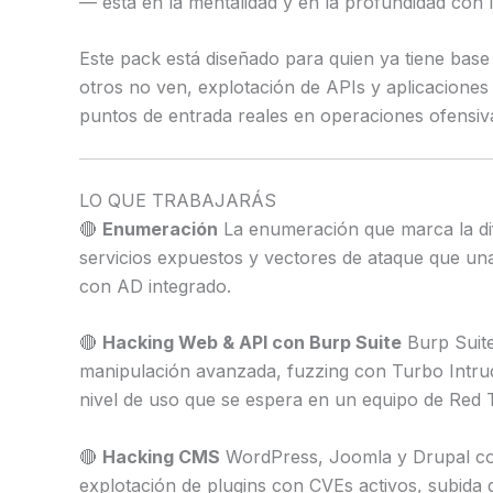
— está en la mentalidad y en la profundidad con l
Este pack está diseñado para quien ya tiene base
otros no ven, explotación de APIs y aplicacion
puntos de entrada reales en operaciones ofensiv
LO QUE TRABAJARÁS
🔴
Enumeración
La enumeración que marca la dif
servicios expuestos y vectores de ataque que u
con AD integrado.
🔴
Hacking Web & API con Burp Suite
Burp Suite
manipulación avanzada, fuzzing con Turbo Intrud
nivel de uso que se espera en un equipo de Red 
🔴
Hacking CMS
WordPress, Joomla y Drupal com
explotación de plugins con CVEs activos, subida d