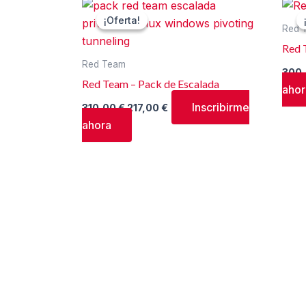
El
El
precio
precio
¡Oferta!
¡Oferta!
original
actual
Red 
era:
es:
Red 
310,00 €.
217,00 €.
Red Team
300
Red Team – Pack de Escalada
ahor
Inscribirme
310,00
€
217,00
€
ahora