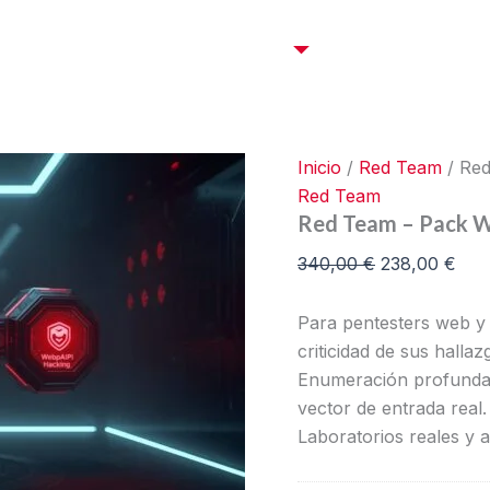
El
El
precio
prec
Certificaciones OffSec
Cursos
Empresas
C
original
actu
era:
es:
340,00 €.
238
Inicio
/
Red Team
/ Re
Red Team
Red Team – Pack 
340,00
€
238,00
€
Para pentesters web y
criticidad de sus hall
Enumeración profunda
vector de entrada real
Laboratorios reales y 