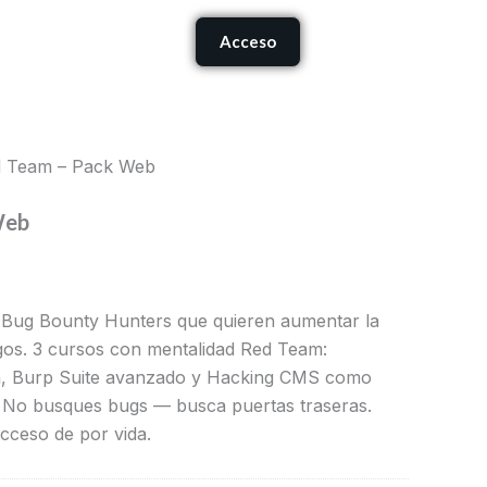
Carrito
io
Acceso
onócenos
al
,00 €.
d Team – Pack Web
Web
 Bug Bounty Hunters que quieren aumentar la
azgos. 3 cursos con mentalidad Red Team:
, Burp Suite avanzado y Hacking CMS como
. No busques bugs — busca puertas traseras.
acceso de por vida.